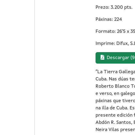
Prezo: 3.200 pts.
Páxinas: 224
Formato: 26'5 x 3
Imprime: Difux, S.
Descargar (
“La Tierra Galleg
Cuba. Nas dúas te
Roberto Blanco To
e verso, en galeg
páxinas que tiver
na illa de Cuba. 
presente edición 
Abdón R. Santos, 
Neira Vilas prese