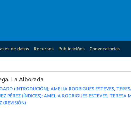
ases de datos
Recursos
Publicacións
Convocatorias
ega. La Alborada
RGADO (INTRODUCIÓN); AMELIA RODRIGUES ESTEVES, TER
EZ PÉREZ (ÍNDICES); AMELIA RODRIGUES ESTEVES, TERES
 (REVISIÓN)