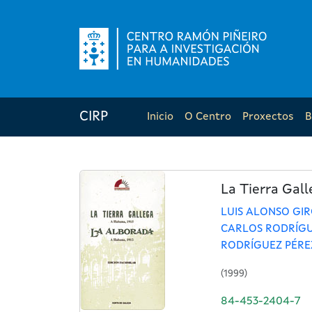
CIRP
Inicio
O Centro
Proxectos
B
La Tierra Gall
LUIS ALONSO GI
CARLOS RODRÍGU
RODRÍGUEZ PÉREZ
(1999)
84-453-2404-7