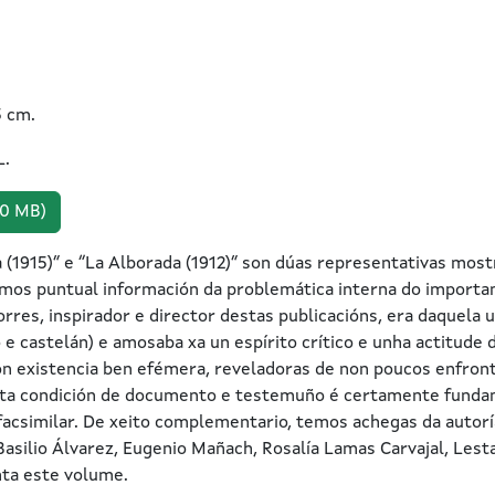
5 cm.
L.
90 MB)
a (1915)” e “La Alborada (1912)” son dúas representativas mos
mos puntual información da problemática interna do importa
rres, inspirador e director destas publicacións, era daquela
o e castelán) e amosaba xa un espírito crítico e unha actitud
on existencia ben efémera, reveladoras de non poucos enfro
Esta condición de documento e testemuño é certamente fundam
facsimilar. De xeito complementario, temos achegas da autorí
Basilio Álvarez, Eugenio Mañach, Rosalía Lamas Carvajal, Lest
nta este volume.