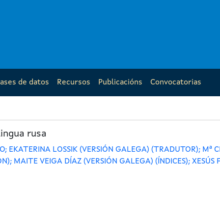
ases de datos
Recursos
Publicacións
Convocatorias
lingua rusa
O; EKATERINA LOSSIK (VERSIÓN GALEGA) (TRADUTOR); Mª C
ÓN); MAITE VEIGA DÍAZ (VERSIÓN GALEGA) (ÍNDICES); XESÚS