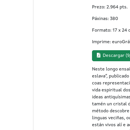
Prezo: 2.964 pts.
Páxinas: 380
Formato: 17 x 24 
Imprime: euroGráfi
Descargar (9
Neste longo ensai
eslava”, publicad
coas representaci
vida espiritual do
ideas antiquísima
tamén un cristal 
método descobre q
linguas veciñas, 
están vivos alí e