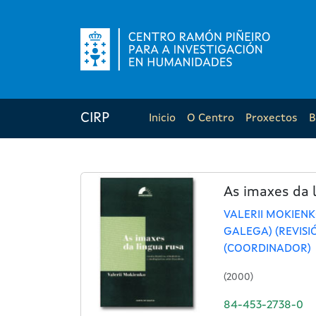
CIRP
Inicio
O Centro
Proxectos
B
As imaxes da 
VALERII MOKIENK
GALEGA) (REVISI
(COORDINADOR)
(2000)
84-453-2738-0