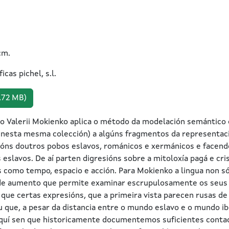
cm.
cas pichel, s.l.
,72 MB)
o Valerii Mokienko aplica o método da modelación semántico 
o nesta mesma colección) a algúns fragmentos da representac
óns doutros pobos eslavos, románicos e xermánicos e facendo
s eslavos. De aí parten digresións sobre a mitoloxía pagá e cri
s como tempo, espacio e acción. Para Mokienko a lingua non só 
de aumento que permite examinar escrupulosamente os seus d
ue certas expresións, que a primeira vista parecen rusas de
ou que, a pesar da distancia entre o mundo eslavo e o mundo i
 aquí sen que historicamente documentemos suficientes contac