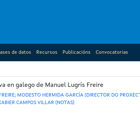
ases de datos
Recursos
Publicacións
Convocatorias
va en galego de Manuel Lugrís Freire
FREIRE; MODESTO HERMIDA GARCÍA (DIRECTOR DO PROXECT
XABIER CAMPOS VILLAR (NOTAS)