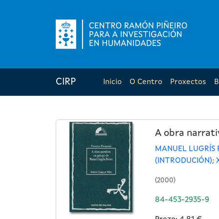
CIRP
Inicio
O Centro
Proxectos
B
A obra narrati
MANUEL LUGRÍS 
(INTRODUCIÓN); 
(2000)
84-453-2935-9