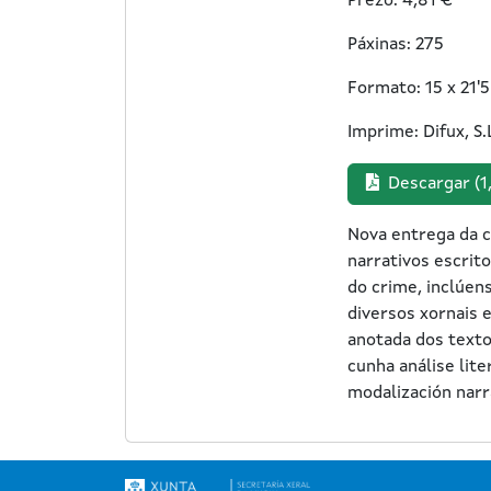
Prezo: 4,81 €
Páxinas: 275
Formato: 15 x 21'5
Imprime: Difux, S.
Descargar (1
Nova entrega da c
narrativos escrit
do crime, inclúen
diversos xornais 
anotada dos texto
cunha análise lite
modalización narra