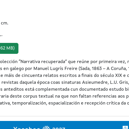
 cm.
L.
,62 MB)
olección “Narrativa recuperada” que reúne por primeira vez, 
os en galego por Manuel Lugrís Freire (Sada, 1863 – A Coruña
se máis de cincuenta relatos escritos a finais do século XIX e
e revistas daquela época coas sinaturas Asieumedre, L.U. Gris
s anteditos está complementada cun documentado estudo biob
raria deste corpus textual na que non faltan referencias aos 
tiva, temporalización, espacialización e recepción crítica da