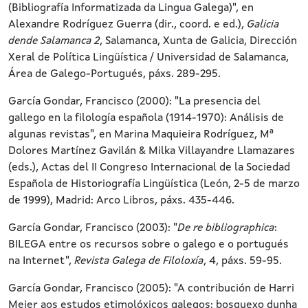
(Bibliografía Informatizada da Lingua Galega)", en
Alexandre Rodríguez Guerra (dir., coord. e ed.),
Galicia
dende Salamanca 2
, Salamanca, Xunta de Galicia, Dirección
Xeral de Política Lingüística / Universidad de Salamanca,
Área de Galego-Portugués, páxs. 289-295.
García Gondar, Francisco (2000): "La presencia del
gallego en la filología española (1914-1970): Análisis de
algunas revistas", en Marina Maquieira Rodríguez, Mª
Dolores Martínez Gavilán & Milka Villayandre Llamazares
(eds.), Actas del II Congreso Internacional de la Sociedad
Española de Historiografía Lingüística (León, 2-5 de marzo
de 1999), Madrid: Arco Libros, páxs. 435-446.
García Gondar, Francisco (2003): "
De re bibliographica
:
BILEGA entre os recursos sobre o galego e o portugués
na Internet",
Revista Galega de Filoloxía
, 4, páxs. 59-95.
García Gondar, Francisco (2005): "A contribución de Harri
Meier aos estudos etimolóxicos galegos: bosquexo dunha