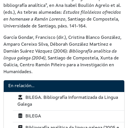
bibliografía analítica", en Ana Isabel Boullón Agrelo et al.
(eds.), As tebras alumeadas:
Estudos filolóxicos ofrecidos
en homenaxe a Ramón Lorenzo
, Santiago de Compostela,
Universidade de Santiago, páxs. 141-164.
García Gondar, Francisco (dir.), Cristina Blanco González,
Amparo Cereixo Silva, Déborah González Martínez e
Damián Suárez Vázquez (2006):
Bibliografía analítica da
lingua galega (2004)
, Santiago de Compostela, Xunta de
Galicia, Centro Ramón Piñeiro para a Investigación en
Humanidades.
En relación...
P
BILEGA. Bibliografía Informatizada da Lingua
R
Galega
X
B
BILEGA
:
D
P