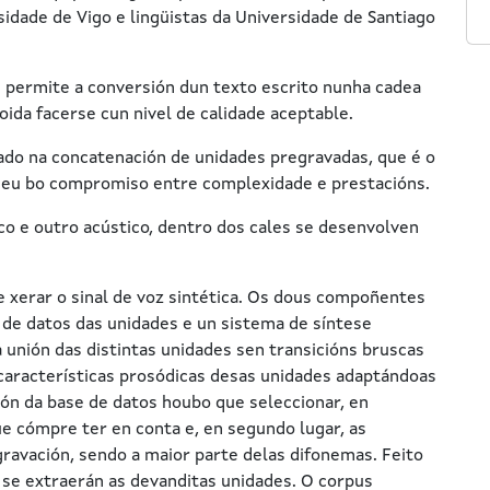
idade de Vigo e lingüistas da Universidade de Santiago
 permite a conversión dun texto escrito nunha cadea
poida facerse cun nivel de calidade aceptable.
ado na concatenación de unidades pregravadas, que é o
 seu bo compromiso entre complexidade e prestacións.
co e outro acústico, dentro dos cales se desenvolven
 xerar o sinal de voz sintética. Os dous compoñentes
e de datos das unidades e un sistema de síntese
a unión das distintas unidades sen transicións bruscas
s características prosódicas desas unidades adaptándoas
ión da base de datos houbo que seleccionar, en
ue cómpre ter en conta e, en segundo lugar, as
gravación, sendo a maior parte delas difonemas. Feito
 se extraerán as devanditas unidades. O corpus