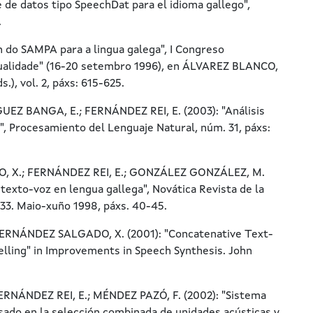
 de datos tipo SpeechDat para el idioma gallego",
.
 do SAMPA para a lingua galega", I Congreso
ctualidade" (16-20 setembro 1996), en ÁLVAREZ BLANCO,
), vol. 2, páxs: 615-625.
EZ BANGA, E.; FERNÁNDEZ REI, E. (2003): "Análisis
", Procesamiento del Lenguaje Natural, núm. 31, páxs:
 X.; FERNÁNDEZ REI, E.; GONZÁLEZ GONZÁLEZ, M.
r texto-voz en lengua gallega", Novática Revista de la
133. Maio-xuño 1998, páxs. 40-45.
RNÁNDEZ SALGADO, X. (2001): "Concatenative Text-
lling" in Improvements in Speech Synthesis. John
RNÁNDEZ REI, E.; MÉNDEZ PAZÓ, F. (2002): "Sistema