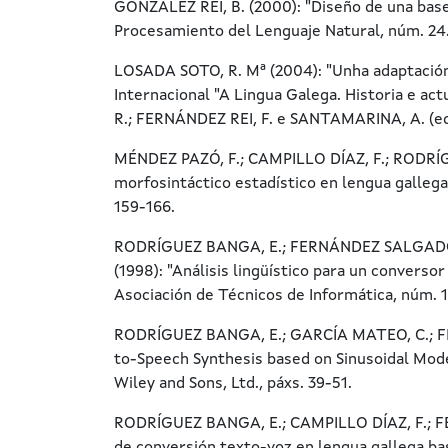
GONZÁLEZ REI, B. (2000): "Diseño de una base
Procesamiento del Lenguaje Natural, núm. 24
LOSADA SOTO, R. Mª (2004): "Unha adaptación
Internacional "A Lingua Galega. Historia e a
R.; FERNÁNDEZ REI, F. e SANTAMARINA, A. (eds.
MÉNDEZ PAZÓ, F.; CAMPILLO DÍAZ, F.; RODRÍGU
morfosintáctico estadístico en lengua gallega
159-166.
RODRÍGUEZ BANGA, E.; FERNÁNDEZ SALGADO,
(1998): "Análisis lingüístico para un converso
Asociación de Técnicos de Informática, núm. 
RODRÍGUEZ BANGA, E.; GARCÍA MATEO, C.; FE
to-Speech Synthesis based on Sinusoidal Mode
Wiley and Sons, Ltd., páxs. 39-51.
RODRÍGUEZ BANGA, E.; CAMPILLO DÍAZ, F.; FE