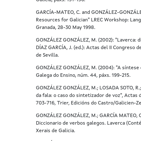
Galicia, páxs. 151-156.
GARCÍA-MATEO, C. and GONZÁLEZ-GONZÁLEZ, M
Resources for Galician" LREC Workshop: Lang
Granada, 28-30 May 1998.
GONZÁLEZ GONZÁLEZ, M. (2002): "Laverca: dicc
DÍAZ GARCÍA, J. (ed.): Actas del II Congreso d
de Sevilla.
GONZÁLEZ GONZÁLEZ, M. (2004): "A síntese de
Galega do Ensino, núm. 44, páxs. 199-215.
GONZÁLEZ GONZÁLEZ, M.; LOSADA SOTO, R.; FE
da fala: o caso do sintetizador de voz", Actas
703-716, Trier, Edicións do Castro/Galicien-Z
GONZÁLEZ GONZÁLEZ, M.; GARCÍA MATEO, C.;
Diccionario de verbos galegos. Laverca (Cont
Xerais de Galicia.