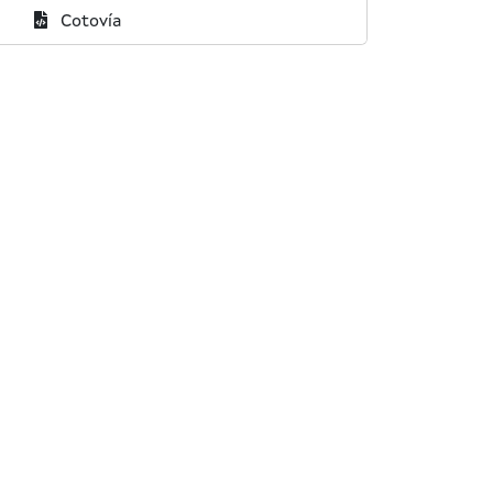
X
R
Cotovía
:
E
C
: