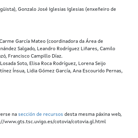
üista), Gonzalo José Iglesias Iglesias (enxeñeiro de
 Carme García Mateo (coordinadora da Área de
rnández Salgado, Leandro Rodríguez Liñares, Camilo
zó, Francisco Campillo Díaz.
 Losada Soto, Elisa Roca Rodríguez, Lorena Seijo
rtínez Ínsua, Lidia Gómez García, Ana Escourido Pernas,
verse na
sección de recursos
desta mesma páxina web,
//www.gts.tsc.uvigo.es/cotovia/cotovia.gl.html