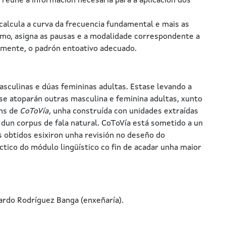
 reúne a información necesaria para a aplicación dos
calcula a curva da frecuencia fundamental e mais as
mo, asigna as pausas e a modalidade correspondente a
emente, o padrón entoativo adecuado.
sculinas e dúas femininas adultas. Estase levando a
 se atoparán outras masculina e feminina adultas, xunto
óns de
CoToVía
, unha construída con unidades extraídas
 dun corpus de fala natural. CoToVía está sometido a un
 obtidos esixiron unha revisión no deseño do
ctico do módulo lingüístico co fin de acadar unha maior
ardo Rodríguez Banga (enxeñaría).