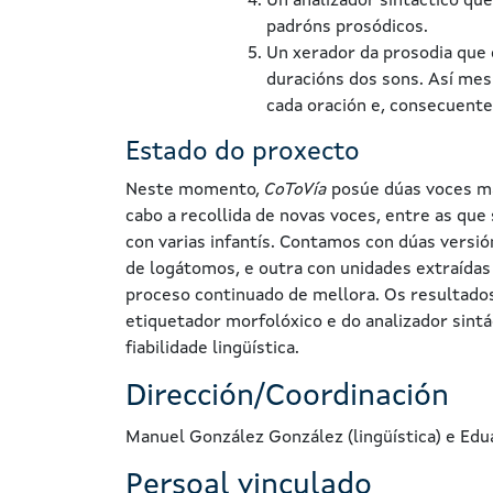
Un analizador sintáctico que
padróns prosódicos.
Un xerador da prosodia que 
duracións dos sons. Así mes
cada oración e, consecuent
Estado do proxecto
Neste momento,
CoToVía
posúe dúas voces ma
cabo a recollida de novas voces, entre as que
con varias infantís. Contamos con dúas versi
de logátomos, e outra con unidades extraídas
proceso continuado de mellora. Os resultados
etiquetador morfolóxico e do analizador sintá
fiabilidade lingüística.
Dirección/Coordinación
Manuel González González (lingüística) e Edu
Persoal vinculado