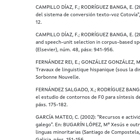
CAMPILLO DÍAZ, F.; RODRÍGUEZ BANGA, E. (200
del sistema de conversión texto-voz Cotovía"
12.
CAMPILLO DÍAZ, F.; RODRÍGUEZ BANGA, E. (20
and speech-unit selection in corpus-based s
(Elsevier), núm. 48, pásx: 941-956.
FERNÁNDEZ REI, E.; GONZÁLEZ GONZÁLEZ, M (19
Travaux de linguistique hispanique (sous la di
Sorbonne Nouvelle.
FERNÁNDEZ SALGADO, X.; RODRÍGUEZ BANGA, E
el estudio de contornos de F0 para síntesis d
páxs. 175-182.
GARCÍA MATEO, C. (2002): "Recursos e activid
galego". En: BUGARÍN LÓPEZ, Mª Xesús e outros
linguas minoritarias (Santiago de Compostela,