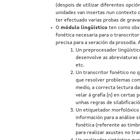
(despois de utilizar diferentes opci
unidades van insertas nun contexto o
ter efectuado varias probas de grava
O
módulo lingüístico
ten como obxe
fonética necesaria para o transcritor
precisa para a xeración da prosodia. 
Un preprocesador lingüístico
desenvolve as abreviaturas e
etc.
Un transcritor fonético no q
que resolver problemas como
medio, a correcta lectura da
velar á grafía {n} en certas
unhas regras de silabificaci
Un etiquetador morfolóxico 
información para a análise 
fonética (referente ao timbr
para realizar axustes no tra