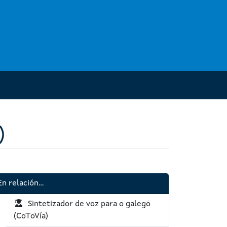
)
En relación...
P
Sintetizador de voz para o galego
R
(CoToVía)