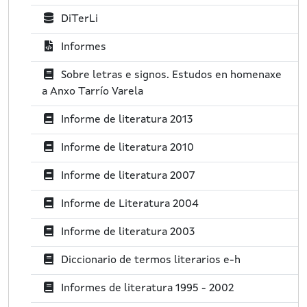
R
:
B
DiTerLi
X
D
:
R
Informes
O
E
:
P
Sobre letras e signos. Estudos en homenaxe
C
U
a Anxo Tarrío Varela
:
B
P
Informe de literatura 2013
:
U
P
Informe de literatura 2010
B
U
:
P
Informe de literatura 2007
B
U
:
P
Informe de Literatura 2004
B
U
:
P
Informe de literatura 2003
B
U
:
P
Diccionario de termos literarios e-h
B
U
:
P
Informes de literatura 1995 - 2002
B
U