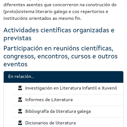
diferentes axentes que concorreron na construción do
(proto)sistema literario galego e cos repertorios e
institucións orientados ao mesmo fin.
Actividades científicas organizadas e
previstas
Participación en reunións científicas,
congresos, encontros, cursos e outros
eventos
En relación...
P
Investigación en Literatura Infantil e Xuvenil
R
P
Informes de Literatura
X
R
:
P
Bibliografía da literatura galega
X
R
:
P
Dicionarios de literatura
X