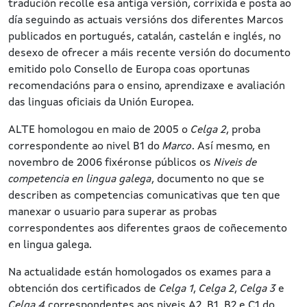
tradución recolle esa antiga versión, corrixida e posta ao
día seguindo as actuais versións dos diferentes Marcos
publicados en portugués, catalán, castelán e inglés, no
desexo de ofrecer a máis recente versión do documento
emitido polo Consello de Europa coas oportunas
recomendacións para o ensino, aprendizaxe e avaliación
das linguas oficiais da Unión Europea.
ALTE homologou en maio de 2005 o
Celga 2
, proba
correspondente ao nivel B1 do
Marco
. Así mesmo, en
novembro de 2006 fixéronse públicos os
Niveis de
competencia en lingua galega
, documento no que se
describen as competencias comunicativas que ten que
manexar o usuario para superar as probas
correspondentes aos diferentes graos de coñecemento
en lingua galega.
Na actualidade están homologados os exames para a
obtención dos certificados de
Celga 1
,
Celga 2
,
Celga 3
e
Celga 4
correspondentes aos niveis A2, B1, B2 e C1 do