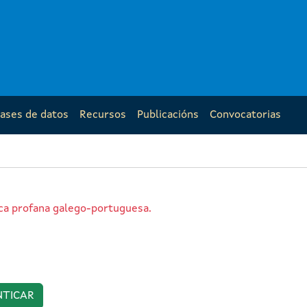
ases de datos
Recursos
Publicacións
Convocatorias
rica profana galego-portuguesa.
NTICAR