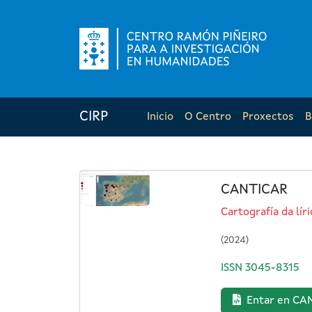
CIRP
Inicio
O Centro
Proxectos
B
CANTICAR
Cartografía da lí
(2024)
ISSN 3045-8315
Entar en CA