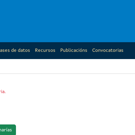
ases de datos
Recursos
Publicacións
Convocatorias
ia.
arías