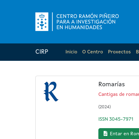
CIRP
Inicio
O Centro
Proxectos
B
Romarías
Cantigas de romar
(2024)
ISSN 3045-7971
Entar en Rom